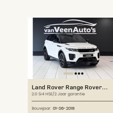
er
Land Rover Range Rover
Evoque
2.0 Si4 HSE/2 Jaar garantie
Bouwjaar:
01-06-2018