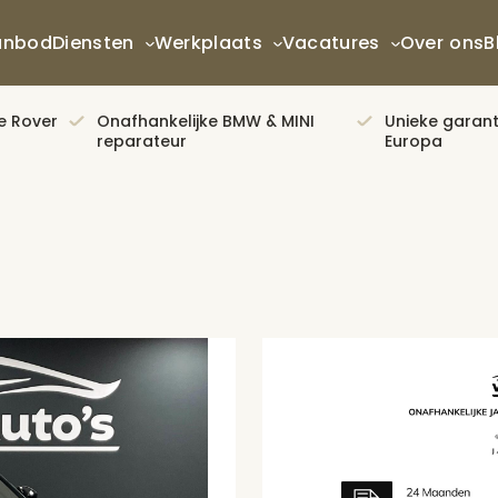
anbod
Diensten
Werkplaats
Vacatures
Over ons
B
e Rover
Onafhankelijke BMW & MINI
Unieke garanti
reparateur
Europa