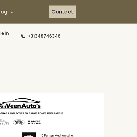
log
Contact
Home
e in
+31348746346
Aanbod
Diensten
Werkplaats
Vacatures
Over ons
Contact