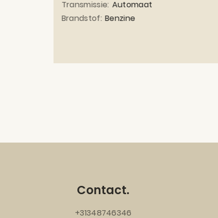
Transmissie:
Automaat
Brandstof:
Benzine
Contact.
+31348746346