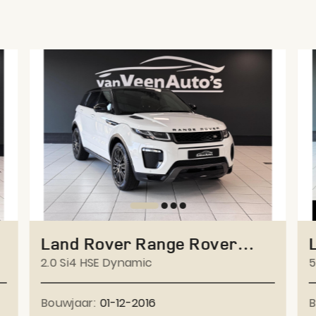
Land Rover Range Rover
Evoque
2.0 Si4 HSE Dynamic
5
Bouwjaar:
01-12-2016
B