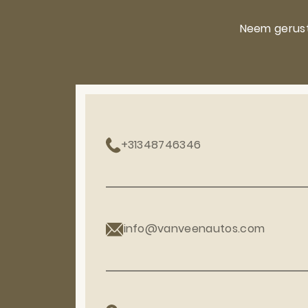
Neem gerust
+31348746346
info@vanveenautos.com