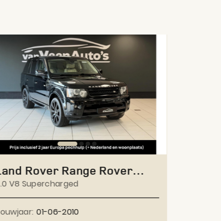
Land Rover Range Rover
Land R
Sport
.0 V8 Supercharged
Evoqu
2.0 Si4 H
ouwjaar:
01-06-2010
Bouwjaar