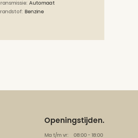
ransmissie:
Automaat
Transmiss
randstof:
Benzine
Brandstof
Openingstijden.
Ma t/m vr:
08:00 - 18:00