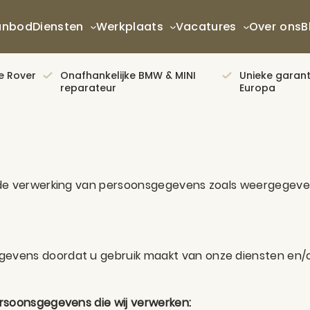
anbod
Diensten
Werkplaats
Vacatures
Over ons
B
e Rover
Onafhankelijke BMW & MINI
Unieke garanti
reparateur
Europa
 de verwerking van persoonsgegevens zoals weergegeven 
evens doordat u gebruik maakt van onze diensten en/of
ersoonsgegevens die wij verwerken: