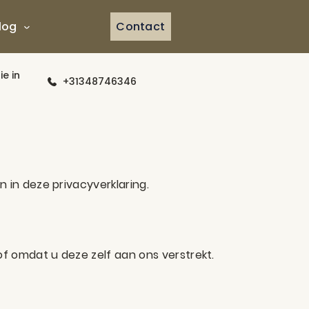
log
Contact
Home
e in
+31348746346
Aanbod
Diensten
Werkplaats
Vacatures
in deze privacyverklaring.
Over ons
Contact
 omdat u deze zelf aan ons verstrekt.