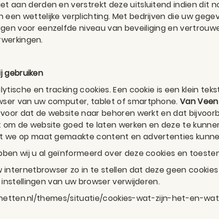
t aan derden en verstrekt deze uitsluitend indien dit no
een wettelijke verplichting. Met bedrijven die uw gegev
en voor eenzelfde niveau van beveiliging en vertrouwe
erwerkingen.
ij gebruiken
lytische en tracking cookies. Een cookie is een klein te
wser van uw computer, tablet of smartphone.
Van Veen
ervoor dat de website naar behoren werkt en dat bijvoo
t om de website goed te laten werken en deze te kunne
at we op maat gemaakte content en advertenties kunn
bben wij u al geïnformeerd over deze cookies en toest
 internetbrowser zo in te stellen dat deze geen cookies
 instellingen van uw browser verwijderen.
nternetten.nl/themes/situatie/cookies-wat-zijn-het-en-w